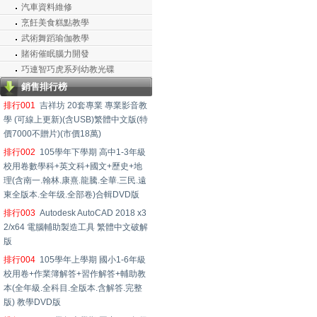
汽車資料維修
烹飪美食糕點教學
武術舞蹈瑜伽教學
賭術催眠腦力開發
巧連智巧虎系列幼教光碟
銷售排行榜
排行001
吉祥坊 20套專業 專業影音教
學 (可線上更新)(含USB)繁體中文版(特
價7000不贈片)(市價18萬)
排行002
105學年下學期 高中1-3年級
校用卷數學科+英文科+國文+歷史+地
理(含南一.翰林.康熹.龍騰.全華.三民.遠
東全版本.全年级.全部卷)合輯DVD版
排行003
Autodesk AutoCAD 2018 x3
2/x64 電腦輔助製造工具 繁體中文破解
版
排行004
105學年上學期 國小1-6年級
校用卷+作業簿解答+習作解答+輔助教
本(全年級.全科目.全版本.含解答.完整
版) 教學DVD版