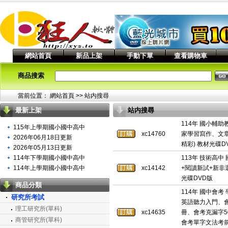
網站首頁
新品上架
手動下單
查看購物車
商品搜索
當前位置：
網站首頁
>> 站内搜尋
最新上架
站内搜尋
114年 國小輔
115年上學期國小國中高中
xc14760
家學習寫作、文
2026年06月18日更新
精彩) 教材光碟D
2026年05月13日更新
114年下學期國小國中高中
113年 技術高中
114年上學期國小國中高中
xc14142
+閱讀新試+新非
光碟DVD版
商品分類
114年 國中會考
研究所考試
英語聽力入門、
理工研究所(單科)
xc14635
冊、會考克漏字5
商管研究所(單科)
會考單字文法考前