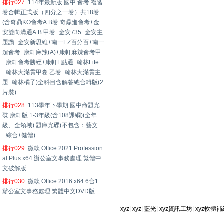
排行027
114年最新版 國中 會考 複習
卷合輯正式版（四分之一卷）共18卷
(含奇鼎KO會考A.B卷 奇鼎進會考+金
安雙向溝通A.B.甲卷+金安735+金安主
題讚+金安新思維+南一EZ百分百+南一
超會考+康軒麻辣(A)+康軒麻辣會考甲
+康軒會考勝經+康軒E點通+翰林Lite
+翰林大滿貫甲卷.乙卷+翰林大滿貫主
題+翰林橘子)全科目含解答總合輯版(2
片裝)
排行028
113學年下學期 國中命題光
碟 康軒版 1-3年級(含108課綱)(全年
級、全領域) 題庫光碟(不包含：藝文
+綜合+健體)
排行029
微軟 Office 2021 Profession
al Plus x64 辦公室文事務處理 繁體中
文破解版
排行030
微軟 Office 2016 x64 6合1
辦公室文事務處理 繁體中文DVD版
xyz
|
xyz
|
藍光
|
xyz資訊工坊
|
xyz軟體