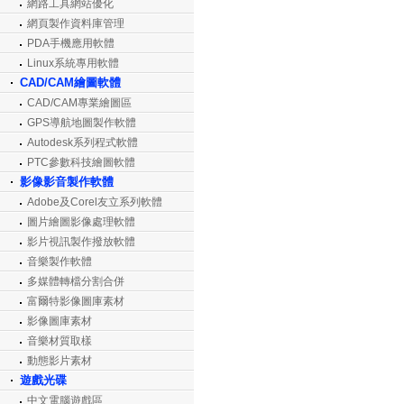
網路工具網站優化
網頁製作資料庫管理
PDA手機應用軟體
Linux系統專用軟體
CAD/CAM繪圖軟體
CAD/CAM專業繪圖區
GPS導航地圖製作軟體
Autodesk系列程式軟體
PTC參數科技繪圖軟體
影像影音製作軟體
Adobe及Corel友立系列軟體
圖片繪圖影像處理軟體
影片視訊製作撥放軟體
音樂製作軟體
多媒體轉檔分割合併
富爾特影像圖庫素材
影像圖庫素材
音樂材質取樣
動態影片素材
遊戲光碟
中文電腦遊戲區