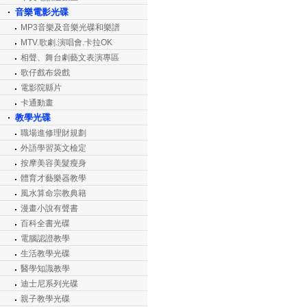
音樂電影光碟
MP3音樂及音樂光碟和樂譜
MTV.歌劇.演唱會.卡拉OK
相聲、舞台劇藝文表演專區
歌仔戲布袋戲
電影院縣片
卡通動畫
教學光碟
職場進修理財規劃
外語學習英文檢定
按摩美容美髮瘦身
體育才藝樂器教學
風水算命宗教典籍
漫畫小說有聲書
百科全書光碟
電腦認證教學
生活教學光碟
醫學知識教學
迪士尼系列光碟
親子教學光碟