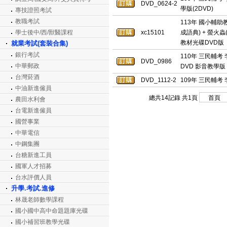
DVD_0624-2
學版(2DVD)
專技證照考試
教職考試
113年 國小輔助
學士後中/西/獸醫課程
xc15101
成語典) + 螢火
教材光碟DVD版
就業考試(套裝合集)
銀行考試
110年 三民輔考
DVD_0986
中華郵政
DVD 影音教學版
台灣菸酒
DVD_1112-2
109年 三民輔考 
中油新進僱員
總共14記錄 共1頁
農田水利會
台電新進僱員
國營事業
中華電信
中鋼集團
台糖新進工員
國軍人才招募
台水評價人員
升學.考試.進修
林晟老師數學課程
國小國中高中命題題庫光碟
國小補習班教學光碟