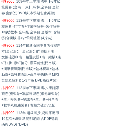
排行005
109學年上學期 國中 1-3年級
校用卷 (含南一.康軒.翰林.全科目.全部
卷.含解答)DVD版(本學期包含英聽)
排行006
113學年下學期 國小 1-6年級
校用卷+門市卷+作業簿解答+習作解答
+輔助教本(全年級.全科目.全版本. 含解
答)合輯版 非xyz帶網址版 (4片裝)
排行007
114年最新版國中會考模擬題
本(金安追分+金安追分(門市版)+南一
文揚-新測+南一精選試題+南一縱橫+康
軒決勝+康軒搶分+漢華前進(門市版)
+漢華新達陣(門市版)+翰林穩贏+翰林
勁爆+高升鑫直說+會考英聽檔(含MP3
英聽及解析)) 1-3年級 DVD版(2片裝)
排行008
113學年下學期 國小 康軒隱
藏卷(複習卷+單課練習卷(單元練習卷)
+單元複習卷+單課卷+單元卷+段考卷
+數學八格練習卷) 卷類光碟DVD版
排行009
113年 超級函授 資料庫應用
16堂課+總複習 簡明老師 含PDF講義
函授DVD(7DVD)