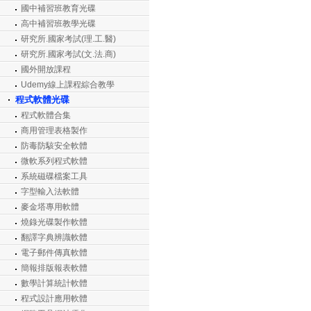
國中補習班教育光碟
高中補習班教學光碟
研究所.國家考試(理.工.醫)
研究所.國家考試(文.法.商)
國外開放課程
Udemy線上課程綜合教學
程式軟體光碟
程式軟體合集
商用管理表格製作
防毒防駭安全軟體
微軟系列程式軟體
系統磁碟檔案工具
字型輸入法軟體
麥金塔專用軟體
燒錄光碟製作軟體
翻譯字典辨識軟體
電子郵件傳真軟體
簡報排版報表軟體
數學計算統計軟體
程式設計應用軟體