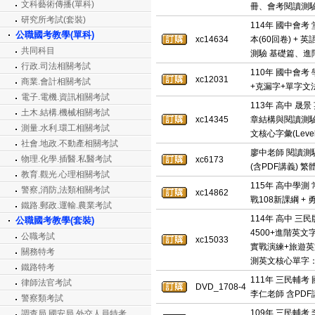
文科藝術傳播(單科)
冊、會考閱讀測驗5
研究所考試(套裝)
114年 國中會考
公職國考教學(單科)
xc14634
本(60回卷) +
共同科目
測驗 基礎篇、進階
行政.司法相關考試
110年 國中會
xc12031
商業.會計相關考試
+克漏字+單字文
電子.電機.資訊相關考試
113年 高中 
土木.結構.機械相關考試
xc14345
章結構與閱讀測
測量.水利.環工相關考試
文核心字彙(Level
社會.地政.不動產相關考試
廖中老師 閱讀測
物理.化學.插醫.私醫考試
xc6173
(含PDF講義) 
教育.觀光.心理相關考試
115年 高中學
警察,消防,法類相關考試
xc14862
戰108新課綱 +
鐵路.郵政.運輸.農業考試
114年 高中 三
公職國考教學(套裝)
4500+進階英文
公職考試
xc15033
實戰演練+旅遊英
關務特考
測英文核心單字：
鐵路特考
111年 三民輔考 
律師法官考試
DVD_1708-4
李仁老師 含PDF講
警察類考試
109年 三民輔考
調查局.國安局.外交人員特考