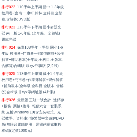
排行022
110學年上學期 國中 1-3年級
校用卷 (含南一.康軒.翰林.全科目.全部
卷.含解答)DVD版
排行023
113學年下學期 國小命題光
碟 南一版 1-6年級 (全年級、全領域)
題庫光碟
排行024
保證108學年下學期 國小1-6
年級 校用卷+門市卷+作業簿解答+習作
解答+輔助教本(全年級.全科目.全版本.
含解答)合輯版 非xyz詐騙版 (2片裝)
排行025
113學年上學期 國小1-6年級
校用卷+門市卷+作業簿解答+習作解答
+輔助教本(全年級.全科目.全版本. 含解
答)合輯版 非xyz帶網址版 (4片裝)
排行026
最新版 正航一號會計+進銷存
+帳務+票據+維修+報價六合一套裝系
統 支援Windows 10(含安裝程式、光
碟教學、資料庫) 簡/繁體中文破解DVD
版(無限台電腦使用，需跟站長索取授
權碼)(定價1000元)