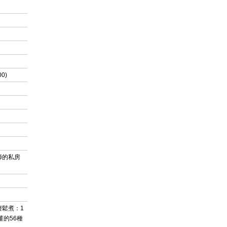
0)
師的私房
輕鬆煮：1
薑的56種