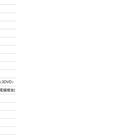
版（3DVD）
電腦撥放)