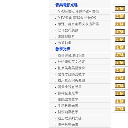
音樂電影光碟
MP3音樂及音樂光碟和樂譜
MTV.歌劇.演唱會.卡拉OK
相聲、舞台劇藝文表演專區
歌仔戲布袋戲
電影院縣片
卡通動畫
教學光碟
職場進修理財規劃
外語學習英文檢定
按摩美容美髮瘦身
體育才藝樂器教學
風水算命宗教典籍
漫畫小說有聲書
百科全書光碟
電腦認證教學
生活教學光碟
醫學知識教學
迪士尼系列光碟
親子教學光碟