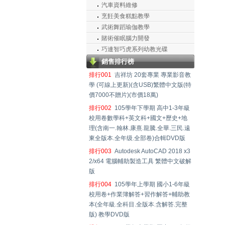
汽車資料維修
烹飪美食糕點教學
武術舞蹈瑜伽教學
賭術催眠腦力開發
巧連智巧虎系列幼教光碟
銷售排行榜
排行001
吉祥坊 20套專業 專業影音教
學 (可線上更新)(含USB)繁體中文版(特
價7000不贈片)(市價18萬)
排行002
105學年下學期 高中1-3年級
校用卷數學科+英文科+國文+歷史+地
理(含南一.翰林.康熹.龍騰.全華.三民.遠
東全版本.全年级.全部卷)合輯DVD版
排行003
Autodesk AutoCAD 2018 x3
2/x64 電腦輔助製造工具 繁體中文破解
版
排行004
105學年上學期 國小1-6年級
校用卷+作業簿解答+習作解答+輔助教
本(全年級.全科目.全版本.含解答.完整
版) 教學DVD版