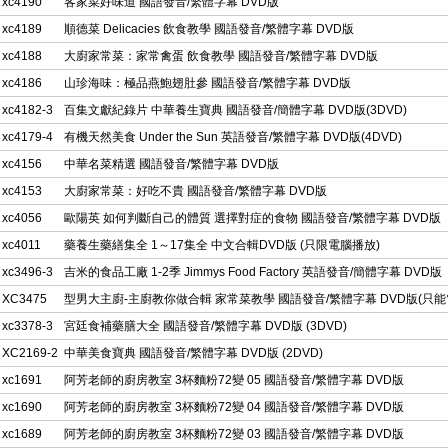
xc4190
客家菜好味道 國語發音/繁體字幕 DVD版
xc4189
順德菜 Delicacies 飲食教學 國語發音/繁體字幕 DVD版
xc4188
大廚家常菜：家常禽蛋 飲食教學 國語發音/繁體字幕 DVD版
xc4186
山珍海味：極品燕鮑翅肚參 國語發音/繁體字幕 DVD版
xc4182-3
百集文獻紀錄片 中華養生寶典 國語發音/簡體字幕 DVD版(3DVD)
xc4179-4
有機天然美食 Under the Sun 英語發音/繁體字幕 DVD版(4DVD)
xc4156
中華名菜精選 國語發音/繁體字幕 DVD版
xc4153
大廚家常菜：好吃不貴 國語發音/繁體字幕 DVD版
xc4056
歐陽英 如何判斷自己的體質 選擇對症的食物 國語發音/繁體字幕 DVD版
xc4011
藥養生藥繕集全 1～17集全 中文合輯DVD版 (只限電腦播放)
xc3496-3
吉米的食品工廠 1-2季 Jimmys Food Factory 英語發音/簡體字幕 DVD
XC3475
型男大主廚-主廚教你做合輯 家常菜教學 國語發音/繁體字幕 DVD版(只能
xc3378-3
宮廷食補藥膳大全 國語發音/繁體字幕 DVD版 (3DVD)
XC2169-2
中華美食寶典 國語發音/繁體字幕 DVD版 (2DVD)
xc1691
阿芳老師的廚房教室 3杯麵粉72變 05 國語發音/繁體字幕 DVD版
xc1690
阿芳老師的廚房教室 3杯麵粉72變 04 國語發音/繁體字幕 DVD版
xc1689
阿芳老師的廚房教室 3杯麵粉72變 03 國語發音/繁體字幕 DVD版