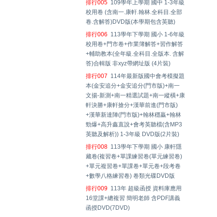
排行005
109學年上學期 國中 1-3年級
校用卷 (含南一.康軒.翰林.全科目.全部
卷.含解答)DVD版(本學期包含英聽)
排行006
113學年下學期 國小 1-6年級
校用卷+門市卷+作業簿解答+習作解答
+輔助教本(全年級.全科目.全版本. 含解
答)合輯版 非xyz帶網址版 (4片裝)
排行007
114年最新版國中會考模擬題
本(金安追分+金安追分(門市版)+南一
文揚-新測+南一精選試題+南一縱橫+康
軒決勝+康軒搶分+漢華前進(門市版)
+漢華新達陣(門市版)+翰林穩贏+翰林
勁爆+高升鑫直說+會考英聽檔(含MP3
英聽及解析)) 1-3年級 DVD版(2片裝)
排行008
113學年下學期 國小 康軒隱
藏卷(複習卷+單課練習卷(單元練習卷)
+單元複習卷+單課卷+單元卷+段考卷
+數學八格練習卷) 卷類光碟DVD版
排行009
113年 超級函授 資料庫應用
16堂課+總複習 簡明老師 含PDF講義
函授DVD(7DVD)