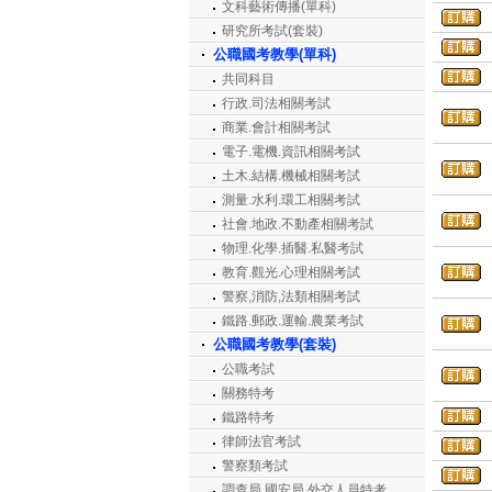
文科藝術傳播(單科)
研究所考試(套裝)
公職國考教學(單科)
共同科目
行政.司法相關考試
商業.會計相關考試
電子.電機.資訊相關考試
土木.結構.機械相關考試
測量.水利.環工相關考試
社會.地政.不動產相關考試
物理.化學.插醫.私醫考試
教育.觀光.心理相關考試
警察,消防,法類相關考試
鐵路.郵政.運輸.農業考試
公職國考教學(套裝)
公職考試
關務特考
鐵路特考
律師法官考試
警察類考試
調查局.國安局.外交人員特考