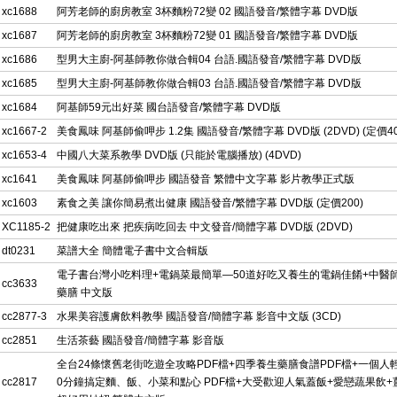
xc1688
阿芳老師的廚房教室 3杯麵粉72變 02 國語發音/繁體字幕 DVD版
xc1687
阿芳老師的廚房教室 3杯麵粉72變 01 國語發音/繁體字幕 DVD版
xc1686
型男大主廚-阿基師教你做合輯04 台語.國語發音/繁體字幕 DVD版
xc1685
型男大主廚-阿基師教你做合輯03 台語.國語發音/繁體字幕 DVD版
xc1684
阿基師59元出好菜 國台語發音/繁體字幕 DVD版
xc1667-2
美食鳳味 阿基師偷呷步 1.2集 國語發音/繁體字幕 DVD版 (2DVD) (定價40
xc1653-4
中國八大菜系教學 DVD版 (只能於電腦播放) (4DVD)
xc1641
美食鳳味 阿基師偷呷步 國語發音 繁體中文字幕 影片教學正式版
xc1603
素食之美 讓你簡易煮出健康 國語發音/繁體字幕 DVD版 (定價200)
XC1185-2
把健康吃出來 把疾病吃回去 中文發音/簡體字幕 DVD版 (2DVD)
dt0231
菜譜大全 簡體電子書中文合輯版
電子書台灣小吃料理+電鍋菜最簡單—50道好吃又養生的電鍋佳餚+中醫
cc3633
藥膳 中文版
cc2877-3
水果美容護膚飲料教學 國語發音/簡體字幕 影音中文版 (3CD)
cc2851
生活茶藝 國語發音/簡體字幕 影音版
全台24條懷舊老街吃遊全攻略PDF檔+四季養生藥膳食譜PDF檔+一個人
cc2817
0分鐘搞定麵、飯、小菜和點心 PDF檔+大受歡迎人氣蓋飯+愛戀蔬果飲+