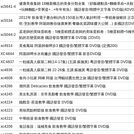
健康美食集錦 18種新概念的美食分類全集 《炒飯總動員+麵條革命+水
xc5641-4
+玩轉麵點+常粥道+...+年年有魚》 國語發音/簡體中文字幕 DVD版(4DVD
2012年 飲食電子書合輯(內含150道台灣人氣好料理 一學就會做豬排 正
xc5534
吃-烹飪教學 阿基師教你做廣東粥 餐廳名菜調味醬大公開 ...) 多國語言D
孟老師的美味蛋糕卷：5種蛋糕體孟老師的美味蛋糕卷：5種蛋糕體+5種
xc5044-2
餡的百變蛋糕卷 國語發音/繁體字幕 DVD版 (2DVD)
xc4914
美食鳳味 阿基師偷呷步3 國語發音/繁體字幕 DVD版 (定價200)
XC4844
阿基師呷水水有撇步 國語發音/繁體字幕 影音DVD版
XC4837
一粒鐘真人蘇第二輯(14-17集) (主講:蘇施黃) 粵語發音/繁體字幕 DVD版
xc4836
一粒鐘真人蘇第二輯 22-26集 主講:蘇施黃 粵語發音/繁體字幕 DVD版
xc4608
食尚小玩家 阿峰 阿揚 台灣貓頭鷹生態之旅 國語發音/繁體字幕 DVD版
xc4266
潮州菜 Delicacies 飲食教學 國語發音/繁體字幕 DVD版
xc4245
美女私房菜：非常美顏餐 飲食教學 國語發音/繁體字幕 DVD版
xc4224
鐵觀音·茶道教學 國語發音 DVD版
xc4223
美味西點輕鬆做 飲食教學 國語發音 DVD版
xc4222
中華靚湯 飲食教學 國語發音 DVD版
xc4206
食話食說：滋補美食 飲食教學 國語發音/繁體字幕 DVD版