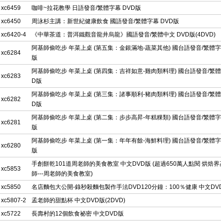
xc6459
咖啡~拉花教學 日語發音/繁體字幕 DVD版
xc6450
周泳杉主講：新世紀健康飲食 國語發音/繁體字幕 DVD版
xc6420-4
《中華茶道：普洱鐵觀音龍井烏龍》國語發音/繁體中文 DVD版(4DVD)
阿基師偷吃步 年菜上桌 (第五集：金銀滿地-蔬菜其他) 國台語發音/繁體字
xc6284
版
阿基師偷吃步 年菜上桌 (第四集：吉祥如意-雞肉類料理) 國台語發音/繁體
xc6283
D版
阿基師偷吃步 年菜上桌 (第三集：諸事順利-豬肉類料理) 國台語發音/繁體
xc6282
D版
阿基師偷吃步 年菜上桌 (第二集：步步高昇-年糕粿類) 國台語發音/繁體字
xc6281
版
阿基師偷吃步 年菜上桌 (第一集：年年有餘-海鮮料理) 國台語發音/繁體字
xc6280
版
手創餅乾101道周老師的美食教室 中文DVD版 (超過650萬人點閱 烘焙
xc5853
師---周老師的美食教室)
xc5850
名店麵包大公開-錄秒殺麵包製作手法DVD120分鐘：100％健康 中文DV
xc5807-2
孟老師的甜點杯 中文DVD版(2DVD)
xc5722
長壽村的12個飲食祕密 中文DVD版