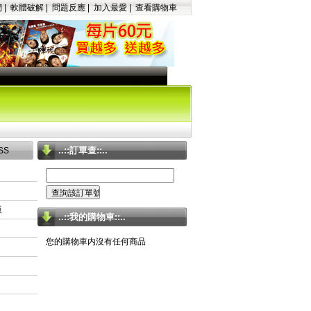
們
|
軟體破解
|
問題反應
|
加入最愛
|
查看購物車
..::訂單查::..
SS
版
..::我的購物車::..
您的購物車内沒有任何商品