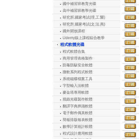
國中補習班教育光碟
高中補習班教學光碟
研究所.國家考試(理.工.醫)
研究所.國家考試(文.法.商)
國外開放課程
Udemy線上課程綜合教學
程式軟體光碟
程式軟體合集
商用管理表格製作
防毒防駭安全軟體
微軟系列程式軟體
系統磁碟檔案工具
字型輸入法軟體
麥金塔專用軟體
燒錄光碟製作軟體
翻譯字典辨識軟體
電子郵件傳真軟體
簡報排版報表軟體
數學計算統計軟體
程式設計應用軟體